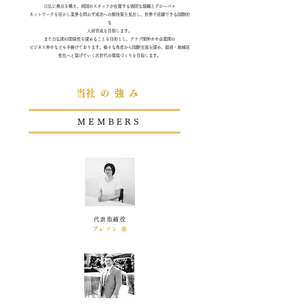
日仏に拠点を構え、両国のスタッフが在籍する強固な組織とグローバル
ネットワークを活かし業界を問わず成功への解決策を見出し、世界で活躍できる国際的
な
人材育成を目指します。
また日仏間の関係性を深めることを目的とし、クラブ間仲介や企業間の
​ビジネス仲介なども手掛けております。様々な角度から国際交流を深め、経済・地域活
性化へと繋げていく次世代の環境づくりを目指します。
​当社の強み
​MEMBERS
代表取締役
ブレソン 歩