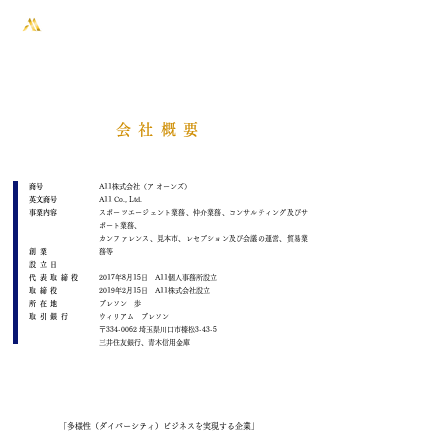
会社概要
商号
A11株式会社（ア オーンズ）
英文商号
A11 Co., Ltd.
​事業内容
スポーツエージェント業務、仲介業務、コンサルティング及びサ
ポート業務、
カンファレンス、見本市、レセプション及び会議の運営、貿易業
創業
務等
設立日
代表取締役
2017年8月15日 A11個人事務所設立
取締役
2019年2月15日 A11株式会社設立
所在地
ブレソン 歩
取引銀行
ウィリアム ブレソン
〒334-0062 埼玉県川口市榛松3-43-5
三井住友銀行、青木信用金庫
「多様性（ダイバーシティ）ビジネスを実現する企業」